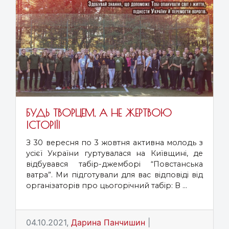
БУДЬ ТВОРЦЕМ, А НЕ ЖЕРТВОЮ
ІСТОРІЇ!
З 30 вересня по 3 жовтня активна молодь з
усієї України гуртувалася на Київщині, де
відбувався табір-джемборі “Повстанська
ватра”. Ми підготували для вас відповіді від
організаторів про цьогорічний табір: В ...
04.10.2021,
Дарина Панчишин
|