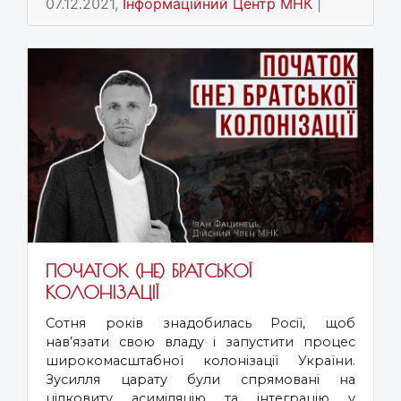
07.12.2021,
Інформаційний Центр МНК
|
ПОЧАТОК (НЕ) БРАТСЬКОЇ
КОЛОНІЗАЦІЇ
Сотня років знадобилась Росії, щоб
нав’язати свою владу і запустити процес
широкомасштабної колонізації України.
Зусилля царату були спрямовані на
цілковиту асиміляцію та інтеграцію у