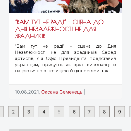
“ВАМ ТУТ НЕ РАДІ” - СЦЕНА ДО
ДНЯ НЕЗАЛЕЖНОСТІ НЕ ДЛЯ
ЗРАДНИКІВ
“Вам тут не раді” - сцена до Дня
Незалежності не для зрадників Серед
артистів, які Офіс Президента представив
українцям, присутні, як зрілі виконавці із
патріотичною позицією й цінностями, так і ...
10.08.2021,
Оксана Семенець
|
2
3
4
5
6
7
8
9