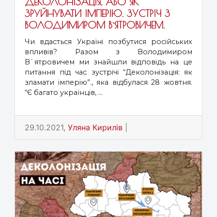
ДЕКОЛОНІЗАЦІЯ, АБО ЯК
ЗРУЙНУВАТИ ІМПЕРІЮ. ЗУСТРІЧ З
ВОЛОДИМИРОМ В`ЯТРОВИЧЕМ.
Чи вдасться Україні позбутися російських
впливів? Разом з Володимиром
В`ятровичем ми знайшли відповідь на це
питання під час зустрічі “Деколонізація: як
зламати імперію”., яка відбулася 28 жовтня.
“Є багато українців, ...
29.10.2021,
Уляна Кирилів
|