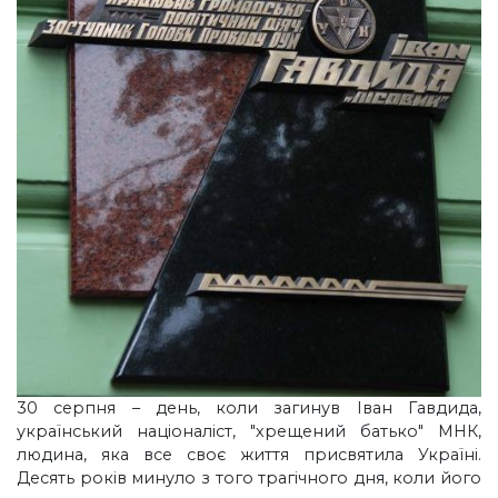
30 серпня – день, коли загинув Іван Гавдида,
український націоналіст, "хрещений батько" МНК,
людина, яка все своє життя присвятила Україні.
Десять років минуло з того трагічного дня, коли його