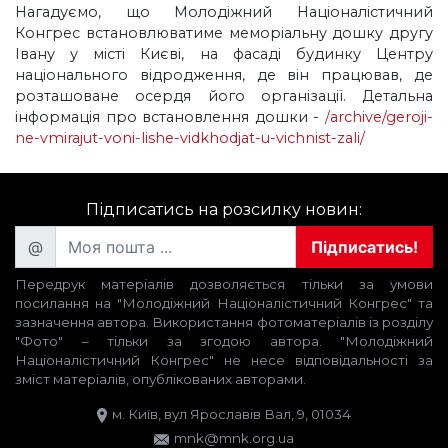
Нагадуємо, що Молодіжний Націоналістичний
Конгрес встановлюватиме меморіальну дошку другу
Івану у місті Києві, на фасаді будинку Центру
національного відродження, де він працював, де
розташоване осердя його організації. Детальна
інформація про встановлення дошки -
/archive/geroji-
ne-vmirajut-voni-lishe-vidkhodjat-u-vichnist-zali/
Підписатись на розсилку новин:
@
Підписатись!
Передрук матеріалів дозволяється тільки за умови
посилання на "Молодіжний Націоналістичний Конгрес" та
зазначення автора. Використання фотоматеріалів із розділу
"Фото" – тільки за згодою автора. "Молодіжний
Націоналістичний Конгрес" не несе відповідальності за
зміст матеріалів, опублікованих авторами.
м. Київ, вул Ярославів Вал, 9, 01034
mnk@mnk.org.ua