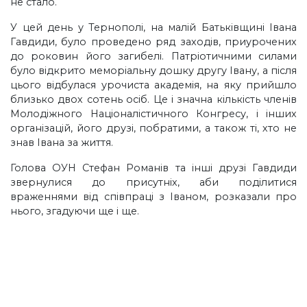
не стало.
У цей день у Тернополі, на малій Батьківщині Івана
Гавдиди, було проведено ряд заходів, приурочених
до роковин його загибелі. Патріотичними силами
було відкрито меморіальну дошку другу Івану, а після
цього відбулася урочиста академія, на яку прийшло
близько двох сотень осіб. Це і значна кількість членів
Молодіжного Націоналістичного Конгресу, і інших
організацій, його друзі, побратими, а також ті, хто не
знав Івана за життя.
Голова ОУН Стефан Романів та інші друзі Гавдиди
звернулися до присутніх, аби поділитися
враженнями від співпраці з Іваном, розказали про
нього, згадуючи ще і ще.