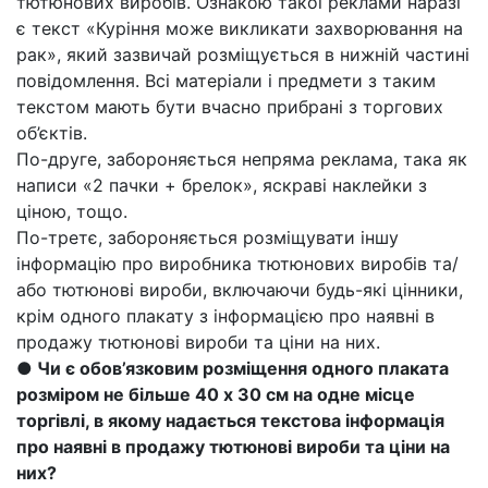
тютюнових виробів. Ознакою такої реклами наразі
є текст «Куріння може викликати захворювання на
рак», який зазвичай розміщується в нижній частині
повідомлення. Всі матеріали і предмети з таким
текстом мають бути вчасно прибрані з торгових
об’єктів.
По-друге, забороняється непряма реклама, така як
написи «2 пачки + брелок», яскраві наклейки з
ціною, тощо.
По-третє, забороняється розміщувати іншу
інформацію про виробника тютюнових виробів та/
або тютюнові вироби, включаючи будь-які цінники,
крім одного плакату з інформацією про наявні в
продажу тютюнові вироби та ціни на них.
● Чи є обов’язковим розміщення одного плаката
розміром не більше 40 х 30 см на одне місце
торгівлі, в якому надається текстова інформація
про наявні в продажу тютюнові вироби та ціни на
них?