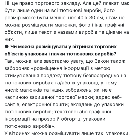
Ні, це право торгового закладу. Але цей плакат має
бути лише один на всі тютюнові вироби, його
розмір може бути менше, ніж 40 х 30 см, і там не
можна розміщувати малюнки, фото і інші графічні
об’єкти, лише текст з назвами виробів та цінами на
них.
● Чи можна розміщувати у вітринах торгових
об’єктів упаковки і пачки тютюнових виробів?
Так, можна, але звертаємо увагу, що Закон також
забороняє «розміщення інформації з метою
стимулювання продажу тютюну безпосередньо на
тютюнових виробах та/або їх упаковці, у тому
числі: малюнків та інших зображень, які не є
частиною захищеної торгової марки; адрес веб-
сайтів, електронної пошти; вкладень до упаковки
тютюнових виробів; текстової або графічної
інформації на прозорій обгортці упаковки
тютюнових виробів».
У вітринах можна розміщувати лише такі упаковки,