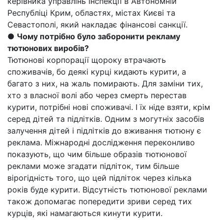
керівника управлінь Інспекції в Автономній
Республіці Крим, областях, містах Києві та
Севастополі, який накладає фінансові санкції.
● Чому потрібно було заборонити рекламу
тютюнових виробів?
Тютюнові корпорації щороку втрачають
споживачів, бо деякі курці кидають курити, а
багато з них, на жаль помирають. Для заміни тих,
хто з власної волі або через смерть перестав
курити, потрібні нові споживачі. І їх ніде взяти, крім
серед дітей та підлітків. Одним з могутніх засобів
залучення дітей і підлітків до вживання тютюну є
реклама. Міжнародні дослідження переконливо
показують, що чим більше образів тютюнової
реклами може згадати підліток, тим більше
вірогідність того, що цей підліток через кілька
років буде курити. Відсутність тютюнової реклами
також допомагає попередити зриви серед тих
курців, які намагаються кинути курити.