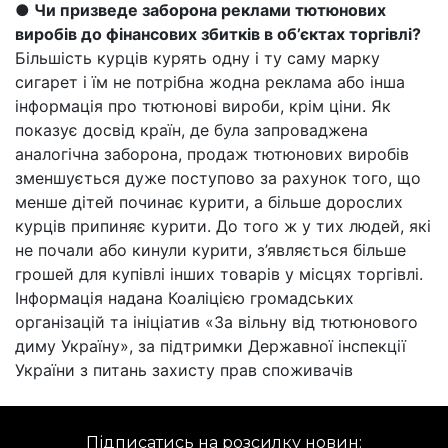
● Чи призведе заборона реклами тютюнових
виробів до фінансових збитків в об’єктах торгівлі?
Більшість курців курять одну і ту саму марку
сигарет і їм не потрібна жодна реклама або інша
інформація про тютюнові вироби, крім ціни. Як
показує досвід країн, де була запроваджена
аналогічна заборона, продаж тютюнових виробів
зменшується дуже поступово за рахунок того, що
менше дітей починає курити, а більше дорослих
курців припиняє курити. До того ж у тих людей, які
не почали або кинули курити, з’являється більше
грошей для купівлі інших товарів у місцях торгівлі.
Інформація надана Коаліцією громадських
організацій та ініціатив «За вільну від тютюнового
диму Україну», за підтримки Державної інспекції
України з питань захисту прав споживачів
Підписатись на розсилку новин: