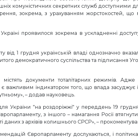
шніх комуністичних секретних служб доступними дл
ння, зокрема, з урахуванням жорстокостей, що ма
 Україні проявилося зокрема в ускладненні доступ
 від 1 грудня українській владі однозначно вказали
ого демократичного суспільства та підписання Угод
кі містять документи тоталітарних режимів. Адж
є важливим індикатором того, що влада засуджує 
утньому», – додав науковець.
 для України "на роздоріжжі" у переддень 19 грудн
вропарламенту, з іншого – намагання Росії втягнут
і даних з архівів колишнього СРСР», – прокоментув
мендацій Європарламенту дослухаються, і політик