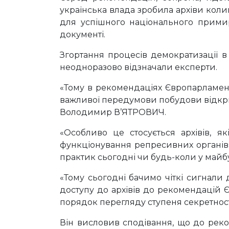
українська влада зробила архіви коли
для успішного національного примире
документі.
Згортання процесів демократизації в
неодноразово відзначали експерти.
«Тому в рекомендаціях Європарламенту
важливої передумови побудови відкрит
Володимир В’ЯТРОВИЧ.
«Особливо це стосується архівів, я
функціонування репресивних органів 
практик сьогодні чи будь-коли у майб
«Тому сьогодні бачимо чіткі сигнали
доступу до архівів до рекомендацій Є
порядок перегляду ступеня секретност
Він висловив сподівання, що до реко