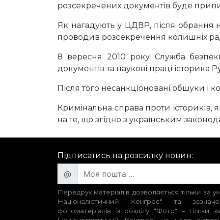
розсекречених документів буде прип
Як нагадують у ЦДВР, після обрання 
проводив розсекречення колишніх рад
8 вересня 2010 року Служба безпеки
документів та наукові праці історика 
Після того несанкціоновані обшуки і к
Кримінальна справа проти істориків, 
на те, що згідно з українським законо
Підписатись на розсилку новин:
@
Передрук матеріалів дозволяється тільки за 
Націоналістичний Конгрес" та зазнач
фотоматеріалів із розділу "Фото" – тільки 