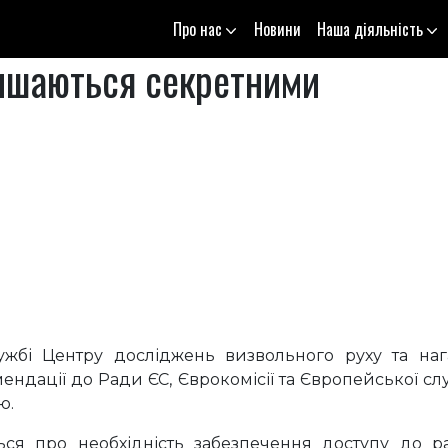
Про нас
Новини
Наша діяльність
ишаються секретними
жбі Центру досліджень визвольного руху та наг
мендації до Ради ЄС, Єврокомісії та Європейської сл
ю.
ся про необхідність забезпечення доступу до ра