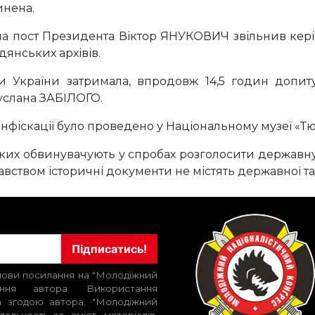
инена.
на пост Президента Віктор ЯНУКОВИЧ звільнив кер
янських архівів.
 України затримала, впродовж 14,5 годин допитув
Руслана ЗАБІЛОГО.
онфіскації було проведено у Національному музеї «Т
яких обвинувачують у спробах розголосити державн
давством історичні документи не містять державної т
Підписатись!
умови посилання на "Молодіжний
ення автора. Використання
за згодою автора. "Молодіжний