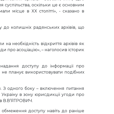
я суспільства, оскільки це є основним
ли місце в XX столітті», - сказано в
у до колишніх радянських архівів, що
 на необхідність відкриття архівів як
и про асоціацію», – наголосив історик
е надання доступу до інформації про
і не планує використовувати подібних
я. З одного боку – включення питання
и Україну в зону юрисдикції угоди про
ав В.В’ЯТРОВИЧ.
а обмеження доступу навіть до раніше