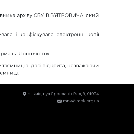
івника архіву СБУ В.В’ЯТРОВИЧА, який
ала і конфіскувала електронні копії
юрма на Лонцького».
у таємницю, досі відкрита, незважаючи
аємниці.
м. Київ, вул Ярославів Вал, 9, 01034
mnk@mnk.org.ua