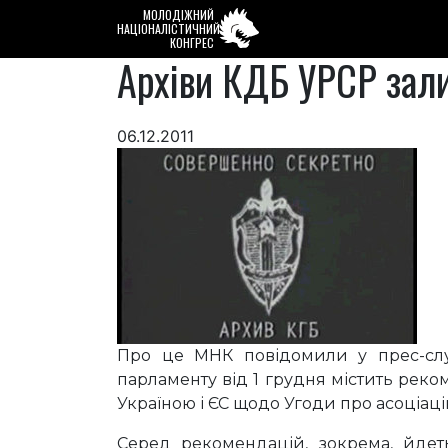
МОЛОДІЖНИЙ
НАЦІОНАЛІСТИЧНИЙ
КОНГРЕС
Архіви КДБ УРСР зал
06.12.2011
Про це МНК повідомили у прес-слу
парламенту від 1 грудня містить реко
Україною і ЄС щодо Угоди про асоціаці
Серед рекомендацій, зокрема, йдеть