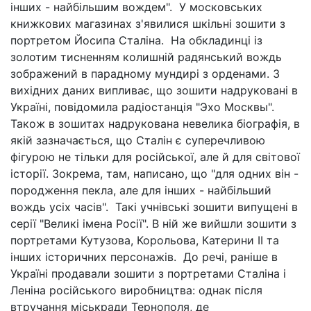
інших - найбільшим вождем". У московських
книжкових магазинах з'явилися шкільні зошити з
портретом Йосипа Сталіна. На обкладинці із
золотим тисненням колишній радянський вождь
зображений в парадному мундирі з орденами. З
вихідних даних випливає, що зошити надруковані в
Україні, повідомила радіостанція "Эхо Москвы".
Також в зошитах надрукована невелика біографія, в
якій зазначається, що Сталін є суперечливою
фігурою не тільки для російської, але й для світової
історії. Зокрема, там, написано, що "для одних він -
породження пекла, але для інших - найбільший
вождь усіх часів". Такі учнівські зошити випущені в
серії "Великі імена Росії". В ній же вийшли зошити з
портретами Кутузова, Корольова, Катерини II та
інших історичних персонажів. До речі, раніше в
Україні продавали зошити з портретами Сталіна і
Леніна російського виробництва: однак після
втручання міськради Тернополя, де