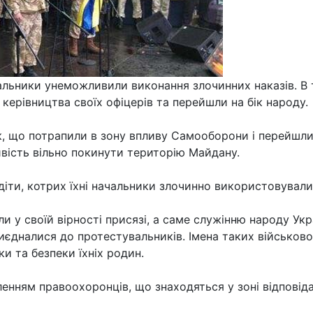
льники унеможливили виконання злочинних наказів. В то
 керівництва своїх офіцерів та перейшли на бік народу.
к, що потрапили в зону впливу Самооборони і перейшли 
ість вільно покинути територію Майдану.
і діти, котрих їхні начальники злочинно використовувал
и у своїй вірності присязі, а саме служінню народу Укр
риєдналися до протестувальників. Імена таких військово
и та безпеки їхніх родин.
ням правоохоронців, що знаходяться у зоні відповідал