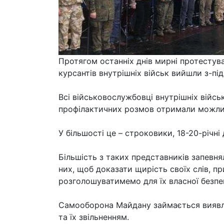
Протягом останніх днів мирні протестува
курсантів внутрішніх військ вийшли з-під
Всі військовослужбовці внутрішніх війсь
профілактичних розмов отримали можлив
У більшості це – строковики, 18-20-річн
Більшість з таких представників запевнял
них, щоб доказати щирість своїх слів, п
розголошуватимемо для їх власної безпек
Самооборона Майдану займається виявлен
та їх звільненням.