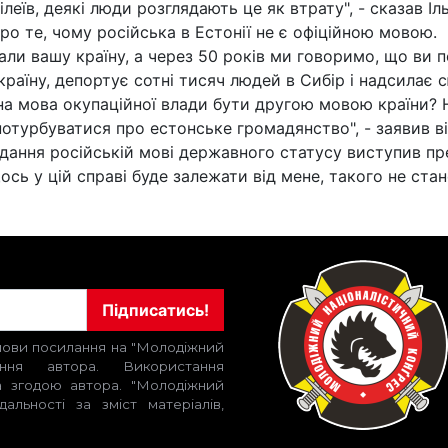
леїв, деякі люди розглядають це як втрату", - сказав Іл
ро те, чому російська в Естонії не є офіційною мовою.
али вашу країну, а через 50 років ми говоримо, що ви 
аїну, депортує сотні тисяч людей в Сибір і надсилає сю
на мова окупаційної влади бути другою мовою країни? 
отурбуватися про естонське громадянство", - заявив ві
ання російській мові державного статусу виступив пре
ь у цій справі буде залежати від мене, такого не стан
Підписатись!
умови посилання на "Молодіжний
ення автора. Використання
за згодою автора. "Молодіжний
альності за зміст матеріалів,