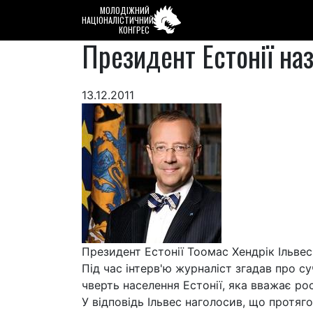
МОЛОДІЖНИЙ
НАЦІОНАЛІСТИЧНИЙ
КОНГРЕС
Президент Естонії наз
13.12.2011
Президент Естонії Тоомас Хендрік Ільвес
Під час інтерв'ю журналіст згадав про с
чверть населення Естонії, яка вважає ро
У відповідь Ільвес наголосив, що протяго