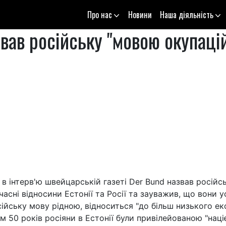
Про нас
Новини
Наша діяльність
вав російську "мовою окупаці
 в інтерв'ю швейцарській газеті Der Bund назвав російс
учасні відносини Естонії та Росії та зауважив, що вони
сійську мову рідною, відноситься "до більш низького ек
м 50 років росіяни в Естонії були привілейованою "націє