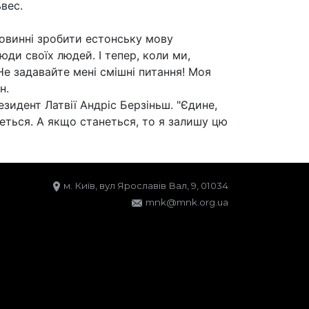
ьвес.
повинні зробити естонську мову
ди своїх людей. І тепер, коли ми,
Не задавайте мені смішні питання! Моя
н.
зидент Латвії Андріс Берзіньш. "Єдине,
еться. А якщо станеться, то я залишу цю
м. Київ, вул Ярославів Вал, 9, 01034
mnk@mnk.org.ua