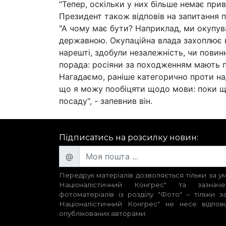
"Тепер, оскільки у них більше немає приві
Президент також відповів на запитання п
"А чому має бути? Наприклад, ми окупув
державною. Окупаційна влада захоплює кр
нарешті, здобули незалежність, чи повин
порада: росіяни за походженням мають п
Нагадаємо, раніше категорично проти над
що я можу пообіцяти щодо мови: поки щос
посаду", - запевнив він.
Підписатись на розсилку новин:
@
Передрук матеріалів дозволяється тільки за 
Націоналістичний Конгрес" та зазнач
фотоматеріалів із розділу "Фото" – тільки 
Націоналістичний Конгрес" не несе відповід
опублікованих авторами.