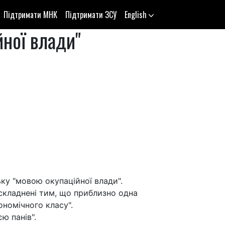
Підтримати МНК
Підтримати ЗСУ
English
йної влади"
ьку "мовою окупаційної влади".
 ускладнені тим, що приблизно одна
ономічного класу".
ю панів".