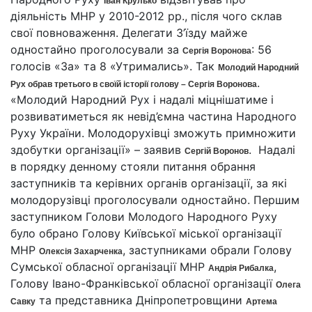
Іван Крулько
діяльність МНР у 2010-2012 рр., після чого склав
свої повноваження. Делегати З’їзду майже
одностайно проголосували за
: 56
Сергія Воронова
голосів «За» та 8 «Утримались». Так
Молодий Народний
.
Рух обрав третього в своїй історії голову – Сергія Воронова
«Молодий Народний Рух і надалі міцнішатиме і
розвиватиметься як невід’ємна частина Народного
Руху України. Молодорухівці зможуть примножити
здобутки організації» – заявив
. Надалі
Сергій Воронов
в порядку денному стояли питання обрання
заступників та керівних органів організації, за які
молодорузівці проголосували одностайно. Першим
заступником Голови Молодого Народного Руху
було обрано Голову Київської міської організації
МНР
, заступниками обрали Голову
Олексія Захарченка
Сумської обласної організації МНР
,
Андрія Рибалка
Голову Івано-Франківської обласної організації
Олега
та представника Дніпропетровщини
Савку
Артема