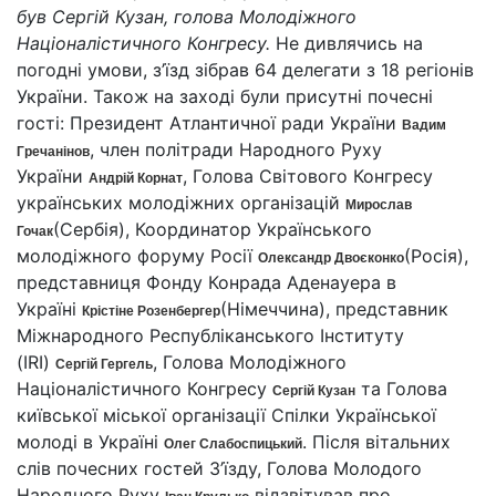
був Сергій Кузан, голова Молодіжного
Націоналістичного Конгресу.
Не дивлячись на
погодні умови, з’їзд зібрав 64 делегати з 18 регіонів
України. Також на заході були присутні почесні
гості: Президент Атлантичної ради України
Вадим
, член політради Народного Руху
Гречанінов
України
, Голова Світового Конгресу
Андрій Корнат
українських молодіжних організацій
Мирослав
(Сербія), Координатор Українського
Гочак
молодіжного форуму Росії
(Росія),
Олександр Двоєконко
представниця Фонду Конрада Аденауера в
Україні
(Німеччина), представник
Крістіне Розенбергер
Міжнародного Республіканського Інституту
(IRI)
, Голова Молодіжного
Сергій Гергель
Націоналістичного Конгресу
та Голова
Сергій Кузан
київської міської організації Спілки Української
молоді в Україні
. Після вітальних
Олег Слабоспицький
слів почесних гостей З’їзду, Голова Молодого
Народного Руху
відзвітував про