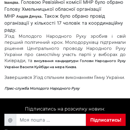
. Головою Ревізійної комісії МНР було обрано
Іванціва
Голову Хмельницької обласної організації
МНР
. Також було обрано провід
Андрія Дячука
організації у кількості 17 чоловік та координаційну
раду.
З'їзд Молодого Народного Руху зробив і свій
перший політичний крок. Молодорухівці підтримали
рішення Центрального проводу Народного Руху
України про самостійну участь партії у виборах до
Київради, та
висування кандидатури Голови Народного Руху
.
України Василя Куйбіди на мера Києва
Завершився З'їзд спільним виконанням Гімну України.
Прес-служба Молодого Народного Руху
Підписатись на розсилку новин:
@
Підписатись!